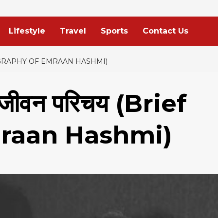
Lifestyle
Travel
Sports
Contact Us
IEF BIOGRAPHY OF EMRAAN HASHMI)
्त जीवन परिचय (Brief
mraan Hashmi)