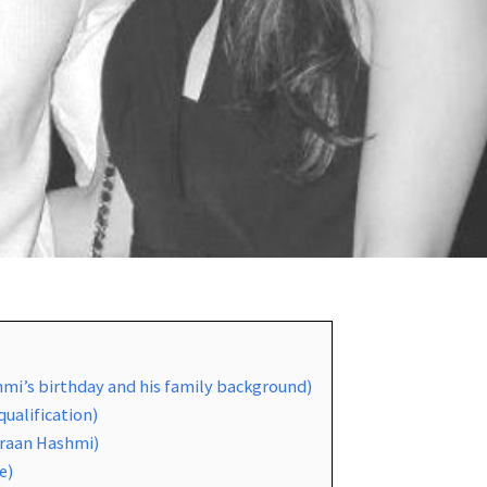
ashmi’s birthday and his family background)
qualification)
Emraan Hashmi)
e)