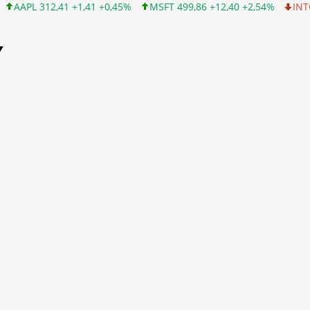
1 +1,41 +0,45%
MSFT 499,86 +12,40 +2,54%
INTC 99,81 -1,25 
Y