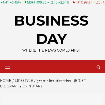
MSFT 499,86 +12,40 +2,54%
INTC 99,81 -1,25 -1,24%
CSCO 12
Skip
to
BUSINESS
content
DAY
WHERE THE NEWS COMES FIRST
Primary
Menu
HOME
LIFESTYLE
नूतन का संक्षिप्त जीवन परिचय। (BRIEF
BIOGRAPHY OF NUTAN)