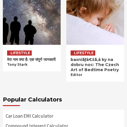
LIFESTYLE
LIFESTYLE
मेरा नाम क्या है: एक संपूर्ण जानकारी
basniãƒâ€žã‚â ky na
dobru noc: The Czech
Tony Stark
Art of Bedtime Poetry
Editor
Popular Calculators
Car Loan EMI Calculator
Compound Interest Calculator