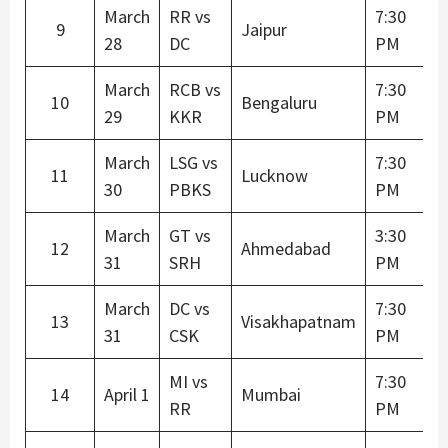
March
RR vs
7:30
9
Jaipur
28
DC
PM
March
RCB vs
7:30
10
Bengaluru
29
KKR
PM
March
LSG vs
7:30
11
Lucknow
30
PBKS
PM
March
GT vs
3:30
12
Ahmedabad
31
SRH
PM
March
DC vs
7:30
13
Visakhapatnam
31
CSK
PM
MI vs
7:30
14
April 1
Mumbai
RR
PM