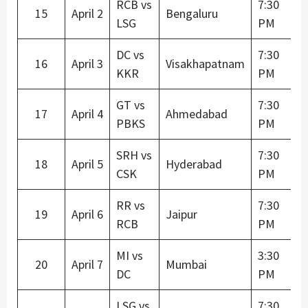
RCB vs
7:30
15
April 2
Bengaluru
LSG
PM
DC vs
7:30
16
April 3
Visakhapatnam
KKR
PM
GT vs
7:30
17
April 4
Ahmedabad
PBKS
PM
SRH vs
7:30
18
April 5
Hyderabad
CSK
PM
RR vs
7:30
19
April 6
Jaipur
RCB
PM
MI vs
3:30
20
April 7
Mumbai
DC
PM
LSG vs
7:30