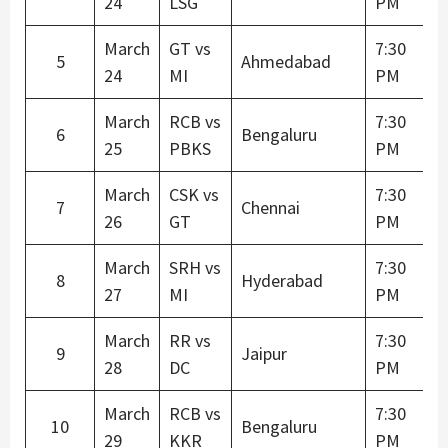
24
LSG
PM
March
GT vs
7:30
5
Ahmedabad
24
MI
PM
March
RCB vs
7:30
6
Bengaluru
25
PBKS
PM
March
CSK vs
7:30
7
Chennai
26
GT
PM
March
SRH vs
7:30
8
Hyderabad
27
MI
PM
March
RR vs
7:30
9
Jaipur
28
DC
PM
March
RCB vs
7:30
10
Bengaluru
29
KKR
PM