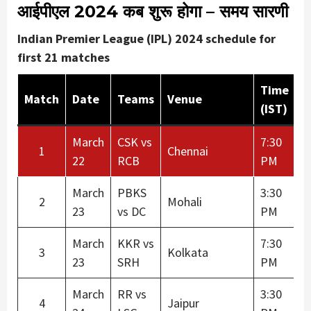
आईपीएल 2024 कब शुरू होगा – समय सारणी
Indian Premier League (IPL) 2024 schedule for
first 21 matches
Time
Match
Date
Teams
Venue
(IST)
March
CSK vs
7:30
1
Chennai
22
RCB
PM
March
PBKS
3:30
2
Mohali
23
vs DC
PM
March
KKR vs
7:30
3
Kolkata
23
SRH
PM
March
RR vs
3:30
4
Jaipur