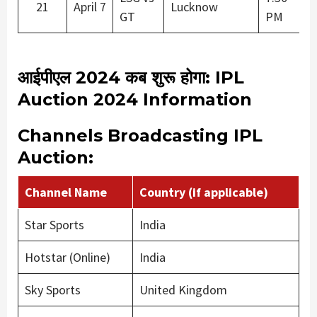
21
April 7
Lucknow
GT
PM
आईपीएल 2024 कब शुरू होगा: IPL
Auction 2024 Information
Channels Broadcasting IPL
Auction:
Channel Name
Country (if applicable)
Star Sports
India
Hotstar (Online)
India
Sky Sports
United Kingdom