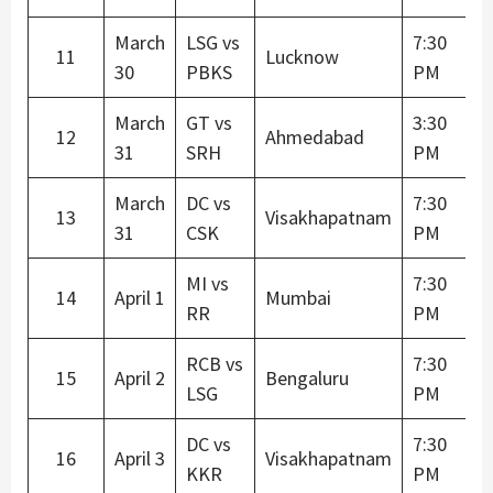
March
LSG vs
7:30
11
Lucknow
30
PBKS
PM
March
GT vs
3:30
12
Ahmedabad
31
SRH
PM
March
DC vs
7:30
13
Visakhapatnam
31
CSK
PM
MI vs
7:30
14
April 1
Mumbai
RR
PM
RCB vs
7:30
15
April 2
Bengaluru
LSG
PM
DC vs
7:30
16
April 3
Visakhapatnam
KKR
PM