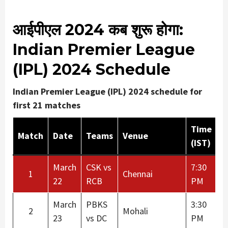
आईपीएल 2024 कब शुरू होगा:
Indian Premier League
(IPL) 2024 Schedule
Indian Premier League (IPL) 2024 schedule for
first 21 matches
Time
Match
Date
Teams
Venue
(IST)
March
CSK vs
7:30
1
Chennai
22
RCB
PM
March
PBKS
3:30
2
Mohali
23
vs DC
PM