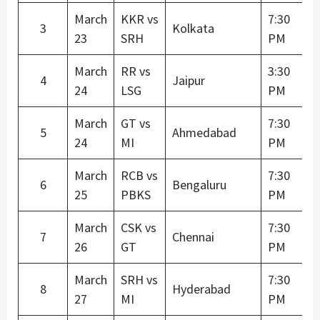
March
KKR vs
7:30
3
Kolkata
23
SRH
PM
March
RR vs
3:30
4
Jaipur
24
LSG
PM
March
GT vs
7:30
5
Ahmedabad
24
MI
PM
March
RCB vs
7:30
6
Bengaluru
25
PBKS
PM
March
CSK vs
7:30
7
Chennai
26
GT
PM
March
SRH vs
7:30
8
Hyderabad
27
MI
PM