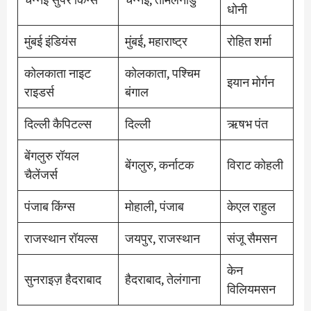
धोनी
मुंबई इंडियंस
मुंबई, महाराष्ट्र
रोहित शर्मा
कोलकाता नाइट
कोलकाता, पश्चिम
इयान मोर्गन
राइडर्स
बंगाल
दिल्ली कैपिटल्स
दिल्ली
ऋषभ पंत
बेंगलुरु रॉयल
बेंगलुरु, कर्नाटक
विराट कोहली
चैलेंजर्स
पंजाब किंग्स
मोहाली, पंजाब
केएल राहुल
राजस्थान रॉयल्स
जयपुर, राजस्थान
संजू सैमसन
केन
सुनराइज़ हैदराबाद
हैदराबाद, तेलंगाना
विलियमसन